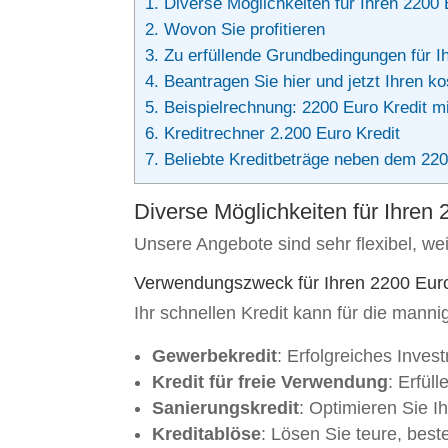
1.
Diverse Möglichkeiten für Ihren 2200 
2.
Wovon Sie profitieren
3.
Zu erfüllende Grundbedingungen für Ih
4.
Beantragen Sie hier und jetzt Ihren kos
5.
Beispielrechnung: 2200 Euro Kredit mi
6.
Kreditrechner 2.200 Euro Kredit
7.
Beliebte Kreditbeträge neben dem 220
Diverse Möglichkeiten für Ihren 
Unsere Angebote sind sehr flexibel, we
Verwendungszweck für Ihren 2200 Euro
Ihr schnellen Kredit kann für die mann
Gewerbekredit
: Erfolgreiches Inves
Kredit für freie Verwendung
: Erfül
Sanierungskredit
: Optimieren Sie I
Kreditablöse
: Lösen Sie teure, best