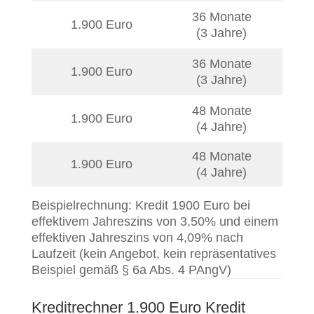
36 Monate
1.900 Euro
3,5
(3 Jahre)
36 Monate
1.900 Euro
4,0
(3 Jahre)
48 Monate
1.900 Euro
3,5
(4 Jahre)
48 Monate
1.900 Euro
4,0
(4 Jahre)
Beispielrechnung: Kredit 1900 Euro bei
effektivem Jahreszins von 3,50% und einem
effektiven Jahreszins von 4,09% nach
Laufzeit (kein Angebot, kein repräsentatives
Beispiel gemäß § 6a Abs. 4 PAngV)
Kreditrechner 1.900 Euro Kredit