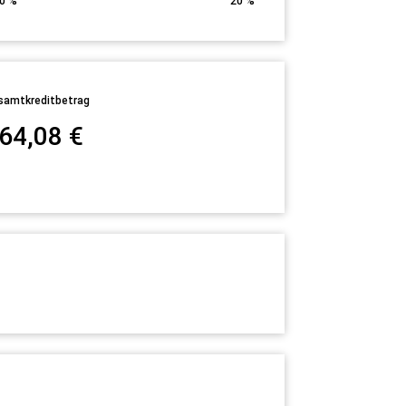
0
%
20
%
samtkreditbetrag
64,08
€