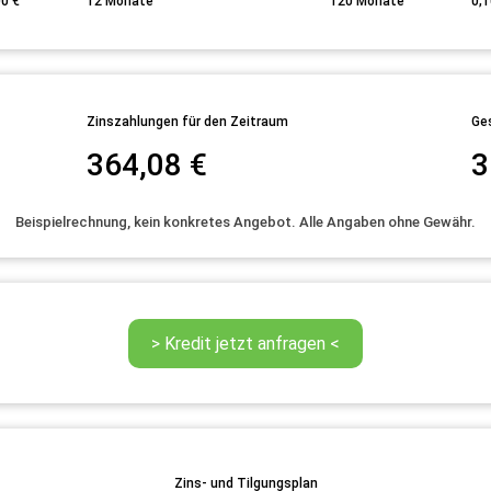
00
€
12
Monate
120
Monate
0,1
Zinszahlungen für den Zeitraum
Ge
364,08
€
3
Beispielrechnung, kein konkretes Angebot. Alle Angaben ohne Gewähr.
Zins- und Tilgungsplan