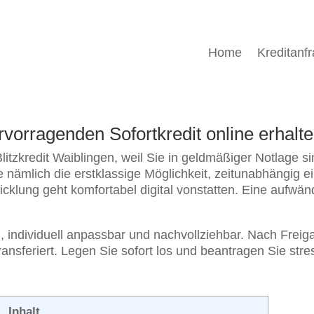
Home
Kreditanf
rvorragenden Sofortkredit online erhalt
tzkredit Waiblingen, weil Sie in geldmäßiger Notlage sin
 nämlich die erstklassige Möglichkeit, zeitunabhängig e
cklung geht komfortabel digital vonstatten. Eine aufwä
 individuell anpassbar und nachvollziehbar. Nach Freigab
sferiert. Legen Sie sofort los und beantragen Sie stress
Inhalt