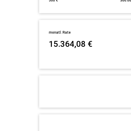
500
€
300.0
monatl. Rate
15.364,08
€