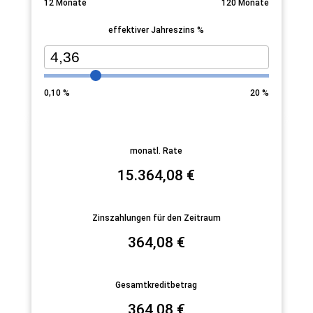
12
Monate
120
Monate
effektiver Jahreszins %
0,10
%
20
%
monatl. Rate
15.364,08
€
Zinszahlungen für den Zeitraum
364,08
€
Gesamtkreditbetrag
364,08
€