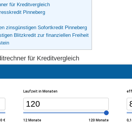
ner für Kreditvergleich
resskredit Pinneberg
en zinsgünstigen Sofortkredit Pinneberg
igen Blitzkredit zur finanziellen Freiheit
stein
itrechner für Kreditvergleich
Laufzeit in Monaten
eff
00
€
12
Monate
120
Monate
0,1