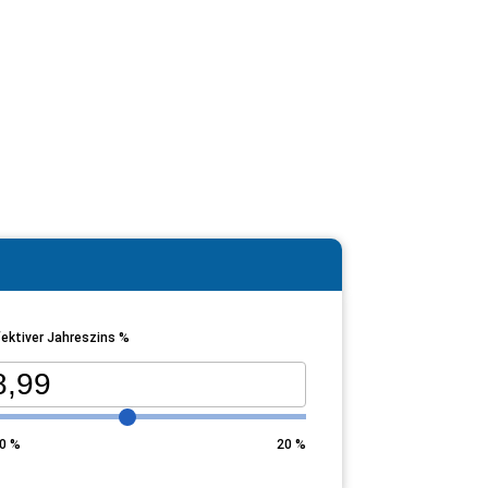
ektiver Jahreszins %
0
%
20
%