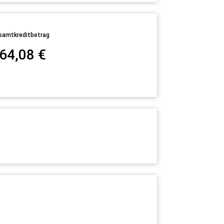
samtkreditbetrag
64,08
€