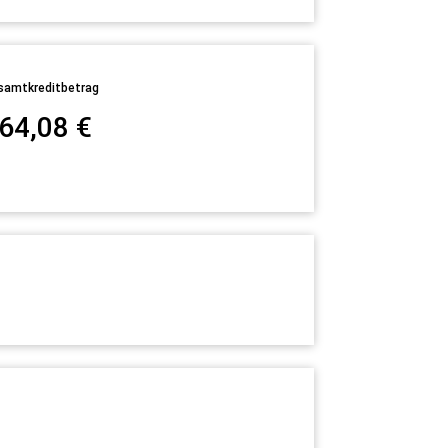
samtkreditbetrag
64,08
€