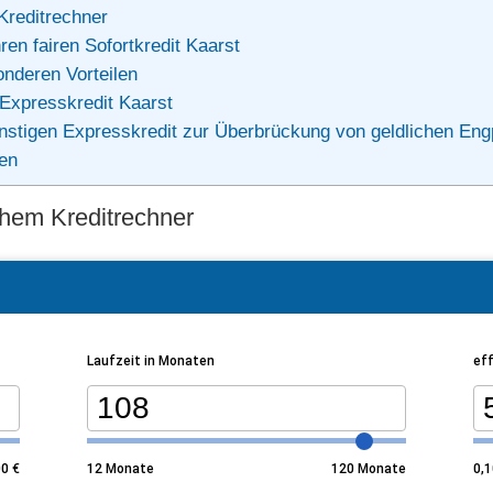
 Kreditrechner
en fairen Sofortkredit Kaarst
onderen Vorteilen
 Expresskredit Kaarst
günstigen Expresskredit zur Überbrückung von geldlichen En
len
achem Kreditrechner
Laufzeit in Monaten
eff
00
€
12
Monate
120
Monate
0,1