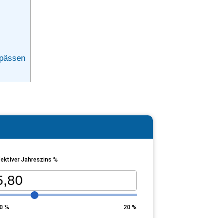
gpässen
ektiver Jahreszins %
0
%
20
%