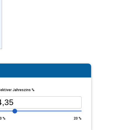
ektiver Jahreszins %
0
%
20
%