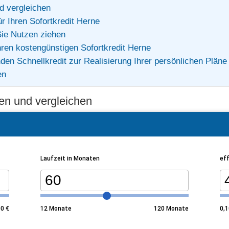
d vergleichen
r Ihren Sofortkredit Herne
Sie Nutzen ziehen
ren kostengünstigen Sofortkredit Herne
den Schnellkredit zur Realisierung Ihrer persönlichen Pläne
en
zen und vergleichen
Laufzeit in Monaten
eff
00
€
12
Monate
120
Monate
0,1