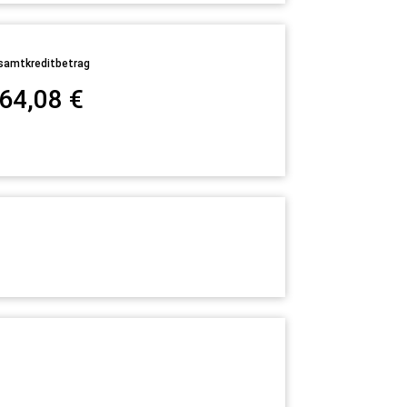
samtkreditbetrag
64,08
€