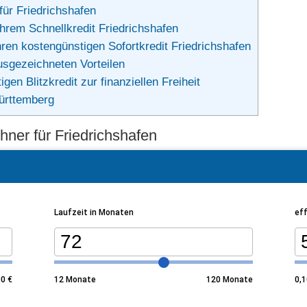
für Friedrichshafen
hrem Schnellkredit Friedrichshafen
ren kostengünstigen Sofortkredit Friedrichshafen
usgezeichneten Vorteilen
en Blitzkredit zur finanziellen Freiheit
ürttemberg
chner für Friedrichshafen
Laufzeit in Monaten
eff
00
€
12
Monate
120
Monate
0,1