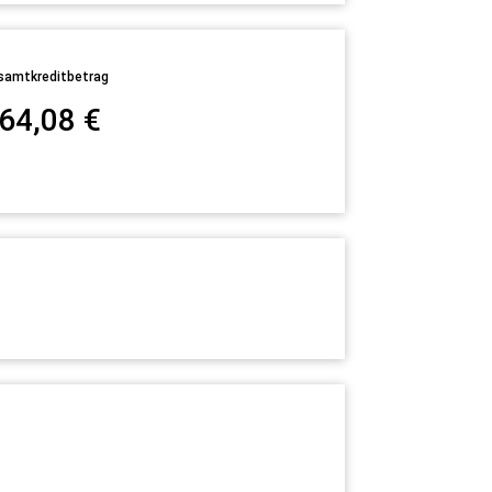
samtkreditbetrag
64,08
€