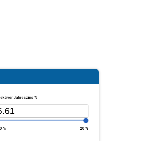
ektiver Jahreszins %
0
%
20
%