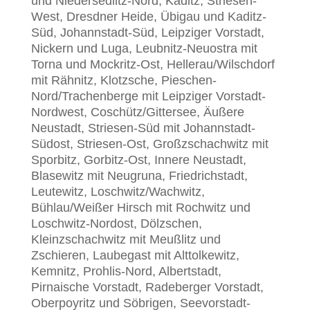
und Niedersedlitz-Nord, Kaditz, Striesen-
West, Dresdner Heide, Übigau und Kaditz-
Süd, Johannstadt-Süd, Leipziger Vorstadt,
Nickern und Luga, Leubnitz-Neuostra mit
Torna und Mockritz-Ost, Hellerau/Wilschdorf
mit Rähnitz, Klotzsche, Pieschen-
Nord/Trachenberge mit Leipziger Vorstadt-
Nordwest, Coschütz/Gittersee, Äußere
Neustadt, Striesen-Süd mit Johannstadt-
Südost, Striesen-Ost, Großzschachwitz mit
Sporbitz, Gorbitz-Ost, Innere Neustadt,
Blasewitz mit Neugruna, Friedrichstadt,
Leutewitz, Loschwitz/Wachwitz,
Bühlau/Weißer Hirsch mit Rochwitz und
Loschwitz-Nordost, Dölzschen,
Kleinzschachwitz mit Meußlitz und
Zschieren, Laubegast mit Alttolkewitz,
Kemnitz, Prohlis-Nord, Albertstadt,
Pirnaische Vorstadt, Radeberger Vorstadt,
Oberpoyritz und Söbrigen, Seevorstadt-