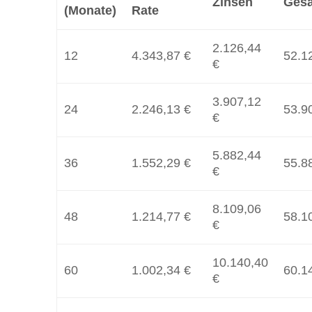
Zinsen
Ges
(Monate)
Rate
2.126,44
12
4.343,87 €
52.1
€
3.907,12
24
2.246,13 €
53.9
€
5.882,44
36
1.552,29 €
55.8
€
8.109,06
48
1.214,77 €
58.1
€
10.140,40
60
1.002,34 €
60.1
€