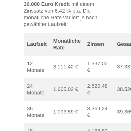
36.000 Euro Kredit
mit einem
Zinssatz von 6,42 % p.a. Die
monatliche Rate variiert je nach
gewählter Laufzeit:
Monatliche
Laufzeit
Zinsen
Gesa
Rate
12
1.337,00
3.111,42 €
37.33
Monate
€
24
2.520,48
1.605,02 €
38.52
Monate
€
36
3.369,24
1.093,59 €
39.36
Monate
€