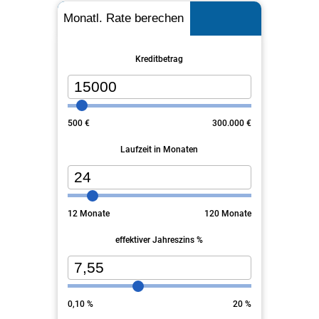
Monatl. Rate berechen
Kreditbetrag
500
€
300.000
€
Laufzeit in Monaten
12
Monate
120
Monate
effektiver Jahreszins %
0,10
%
20
%