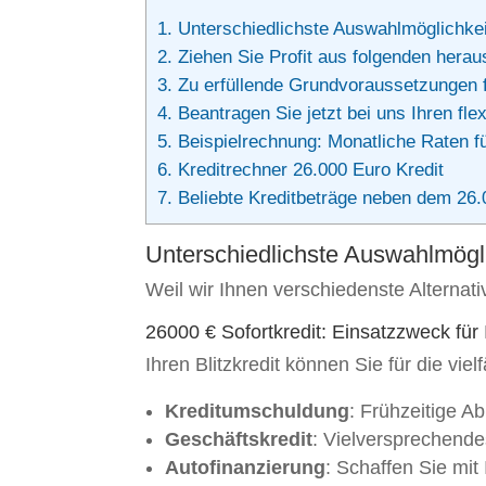
1.
Unterschiedlichste Auswahlmöglichkei
2.
Ziehen Sie Profit aus folgenden hera
3.
Zu erfüllende Grundvoraussetzungen fü
4.
Beantragen Sie jetzt bei uns Ihren flexi
5.
Beispielrechnung: Monatliche Raten fü
6.
Kreditrechner 26.000 Euro Kredit
7.
Beliebte Kreditbeträge neben dem 26.0
Unterschiedlichste Auswahlmögli
Weil wir Ihnen verschiedenste Alternati
26000 € Sofortkredit: Einsatzzweck für I
Ihren Blitzkredit können Sie für die vie
Kreditumschuldung
: Frühzeitige A
Geschäftskredit
: Vielversprechendes
Autofinanzierung
: Schaffen Sie mit