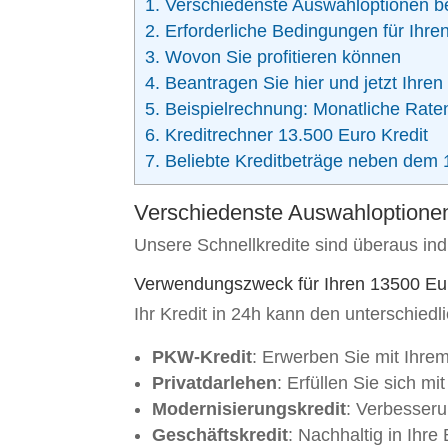
1.
Verschiedenste Auswahloptionen be
2.
Erforderliche Bedingungen für Ihren
3.
Wovon Sie profitieren können
4.
Beantragen Sie hier und jetzt Ihren
5.
Beispielrechnung: Monatliche Raten
6.
Kreditrechner 13.500 Euro Kredit
7.
Beliebte Kreditbeträge neben dem 1
Verschiedenste Auswahloptionen
Unsere Schnellkredite sind überaus ind
Verwendungszweck für Ihren 13500 Eur
Ihr Kredit in 24h kann den unterschied
PKW-Kredit
: Erwerben Sie mit Ihrem 
Privatdarlehen
: Erfüllen Sie sich mi
Modernisierungskredit
: Verbesser
Geschäftskredit
: Nachhaltig in Ihre 